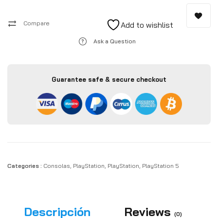
jugadores en los dispositivos móviles que tengan PlayStation
App.
Compare
Add to wishlist
Ask a Question
Guarantee safe & secure checkout
Categories :
Consolas
,
PlayStation
,
PlayStation
,
PlayStation 5
Descripción
Reviews
(0)