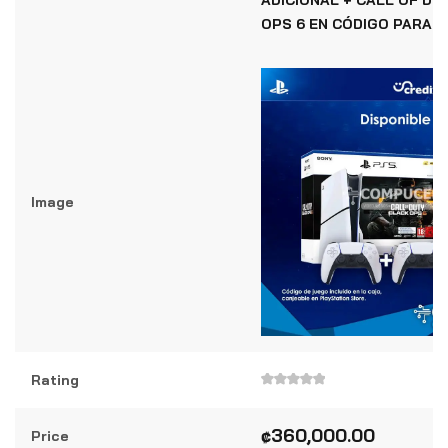
ADICIONAL + CALL OF DU
OPS 6 EN CÓDIGO PARA 
Image
Rating
Valorado
en
0
₡
360,000.00
Price
de