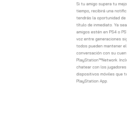
Si tu amigo supera tu mejor 
tiempo, recibirá una notifica
tendrás la oportunidad de r
título de inmediato. Ya sea 
amigos estén en PS4 o PS5, 
voz entre generaciones signi
todos pueden mantener el flu
conversación con su cuenta
PlayStation™Network. Inclu
chatear con los jugadores e
dispositivos móviles que te
PlayStation App.