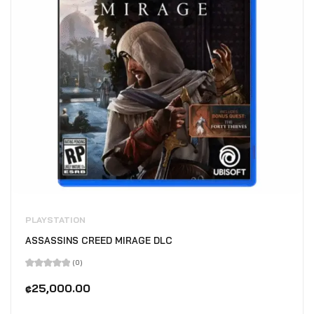
PLAYSTATION
ASSASSINS CREED MIRAGE DLC
(0)
Valorado
en
₡
25,000.00
0
de
5