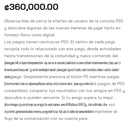
₡
360,000.00
Observa más de cerca la interfaz de usuario de la consola PS5
y descubre algunas de las nuevas maneras de jugar tanto en
formato físico como digital.
Los juegos tienen centros en PS5. El centro de cada juego
recopila todo lo relacionado con ese juego, desde actividades
hasta transmisiones de la comunidad y nuevo contenido del
juego. Es un espacio que se actualiza constantemente, que
Accede rápidamente a las características del sistema de uso
evolucionará y se adaptará durante todo el ciclo de vida del
frecuente, al contenido del juego y a las actividades sin salir
juego.
del juego. Simplemente presiona el botón PS mientras juegas
para ver la superposición del centro de control.
Enfrenta los desafíos especiales de juego en los juegos de PS5
compatibles, comparte tus resultados con tus amigos en PS5 y
descubre si pueden vencerte. Si tu amigo supera tu mejor
puntaje o tiempo, recibirá una notificación y tendrás la
Ya sea que tus amigos estén en PS4 o PS5, el chat de voz
oportunidad de recuperar tu título de inmediato.
entre generaciones significa que todos pueden mantener el
flujo de la conversación con su cuenta para
PlayStation™Network. Incluso puedes chatear con los