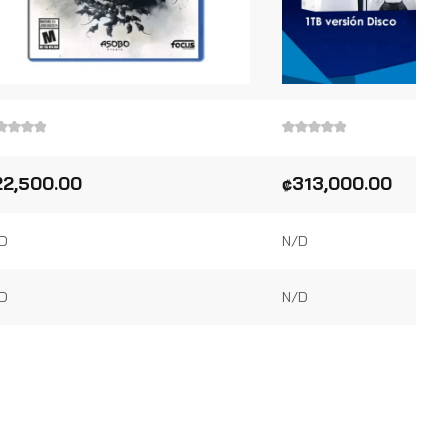
lorado
Valorado
en
0
22,500.00
₡
313,000.00
de
5
D
N/D
D
N/D