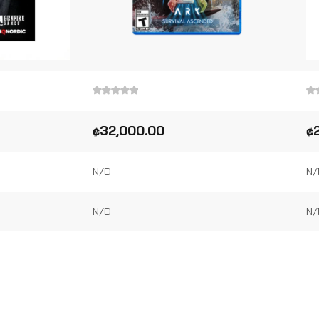
Valorado
Va
en
en
0
0
₡
32,000.00
₡
de
de
5
5
N/D
N/
N/D
N/