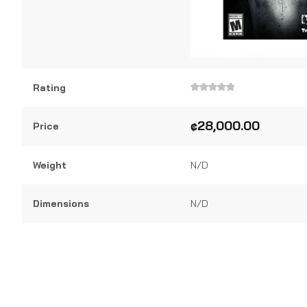
Rating
Valorado
en
0
₡
28,000.00
Price
de
5
Weight
N/D
Dimensions
N/D