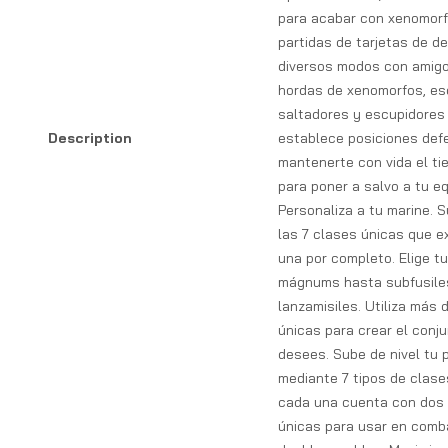
para acabar con xenomorf
partidas de tarjetas de de
diversos modos con amigo
hordas de xenomorfos, es
saltadores y escupidores
Description
establece posiciones def
mantenerte con vida el ti
para poner a salvo a tu eq
Personaliza a tu marine. S
las 7 clases únicas que e
una por completo. Elige t
mágnums hasta subfusile
lanzamisiles. Utiliza más 
únicas para crear el conj
desees. Sube de nivel tu 
mediante 7 tipos de clase
cada una cuenta con dos 
únicas para usar en comb