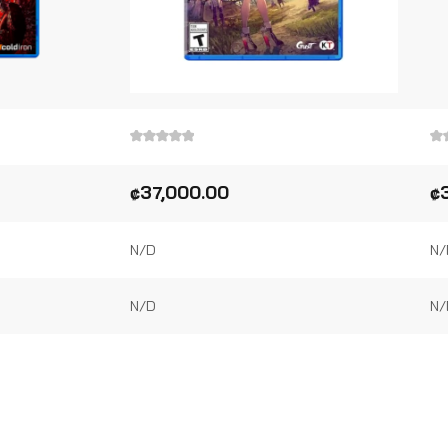
Valorado
Va
en
en
0
0
₡
37,000.00
₡
de
de
5
5
N/D
N/
N/D
N/