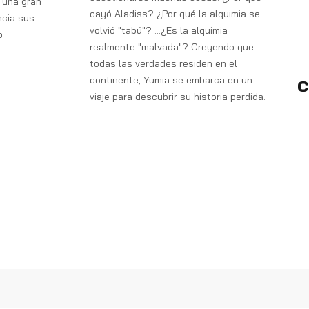
 una gran
cayó Aladiss?
¿Por qué la alquimia se
ncia sus
volvió "tabú"?
...¿Es la alquimia
o
realmente "malvada"?
Creyendo que
todas las verdades residen en el
c
continente,
Yumia se embarca en un
viaje para
descubrir su historia perdida.