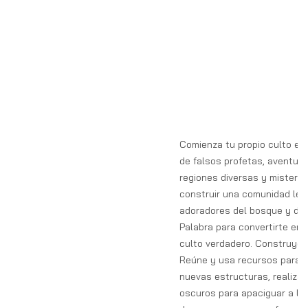
Comienza tu propio culto en 
de falsos profetas, aventur
regiones diversas y misterio
construir una comunidad lea
adoradores del bosque y difu
Palabra para convertirte en 
culto verdadero. Construye 
Reúne y usa recursos para c
nuevas estructuras, realizar 
oscuros para apaciguar a lo