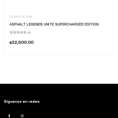
PLAYSTATION
ASPHALT LEGENDS UNITE SUPERCHARGED EDITION
(0)
Valorado
en
₡
22,500.00
0
de
5
Síguenos en redes: