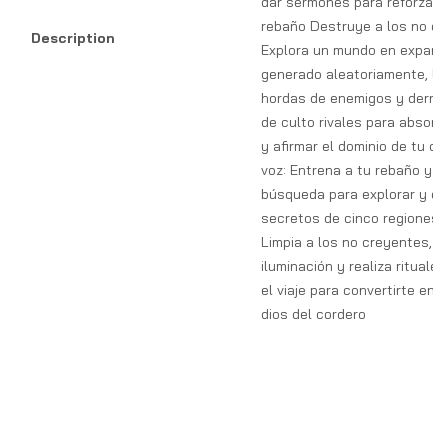
dar sermones para reforzar l
rebaño Destruye a los no cr
Description
Explora un mundo en expans
generado aleatoriamente, lu
hordas de enemigos y derrot
de culto rivales para absorb
y afirmar el dominio de tu cu
voz: Entrena a tu rebaño y 
búsqueda para explorar y de
secretos de cinco regiones 
Limpia a los no creyentes, d
iluminación y realiza rituale
el viaje para convertirte en 
dios del cordero