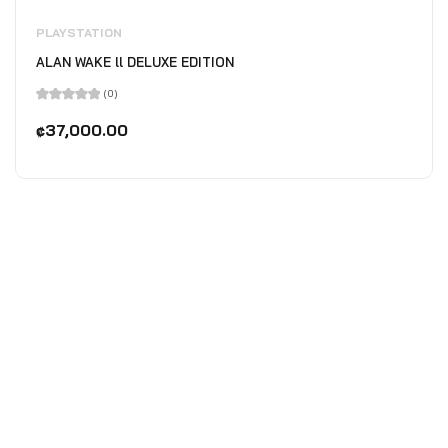
PLAYSTATION
ALAN WAKE ll DELUXE EDITION
(0)
Valorado
en
₡
37,000.00
0
de
5