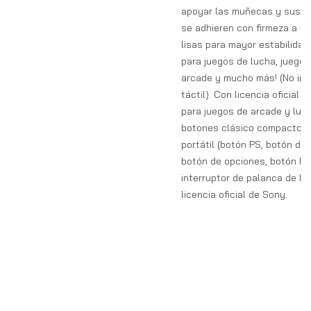
apoyar las muñecas y sus p
se adhieren con firmeza a la
lisas para mayor estabilidad.
para juegos de lucha, juegos
arcade y mucho más! (No inc
táctil). Con licencia oficial d
para juegos de arcade y luch
botones clásico compacto, l
portátil (botón PS, botón de 
botón de opciones, botón L3
interruptor de palanca de h
licencia oficial de Sony.