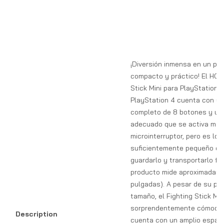
¡Diversión inmensa en un pa
compacto y práctico! El HORI
Stick Mini para PlayStation 
PlayStation 4 cuenta con un
completo de 8 botones y un 
adecuado que se activa med
microinterruptor, pero es lo
suficientemente pequeño c
guardarlo y transportarlo fá
producto mide aproximadame
pulgadas). A pesar de su p
tamaño, el Fighting Stick Min
sorprendentemente cómodo,
Description
cuenta con un amplio espaci