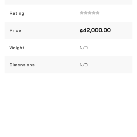
Rating
Valorado
en
0
₡
42,000.00
Price
de
5
Weight
N/D
Dimensions
N/D